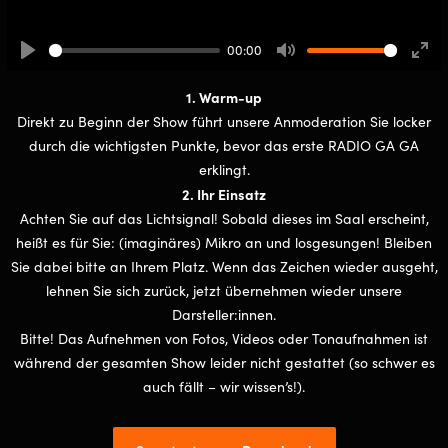
00:00
Play
Mute
Ente
full
1. Warm-up
Direkt zu Beginn der Show führt unsere Anmoderation Sie locker
durch die wichtigsten Punkte, bevor das erste RADIO GA GA
erklingt.
2. Ihr Einsatz
Achten Sie auf das Lichtsignal! Sobald dieses im Saal erscheint,
heißt es für Sie: (imaginäres) Mikro an und losgesungen! Bleiben
Sie dabei bitte an Ihrem Platz. Wenn das Zeichen wieder ausgeht,
lehnen Sie sich zurück, jetzt übernehmen wieder unsere
Darsteller:innen.
Bitte! Das Aufnehmen von Fotos, Videos oder Tonaufnahmen ist
während der gesamten Show leider nicht gestattet (so schwer es
auch fällt – wir wissen’s!).