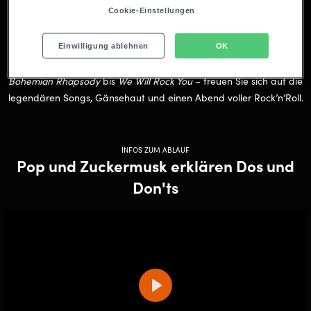
Cookie-Einstellungen
Momente und echtem Konzertfeeling:
31.07 & 22.08.26
Bei ausgewählten Songs darf live mitsingen und gemeinsam mit
Einwilligung ablehnen
OK
Cast und Band der Saal zum Beben gebracht werden. Von
Bohemian Rhapsody
bis
We Will Rock You
– freuen Sie sich auf die
legendären Songs, Gänsehaut und einen Abend voller Rock’n’Roll.
INFOS ZUM ABLAUF
Pop und Zuckermusk erklären Dos und
Don'ts
Play