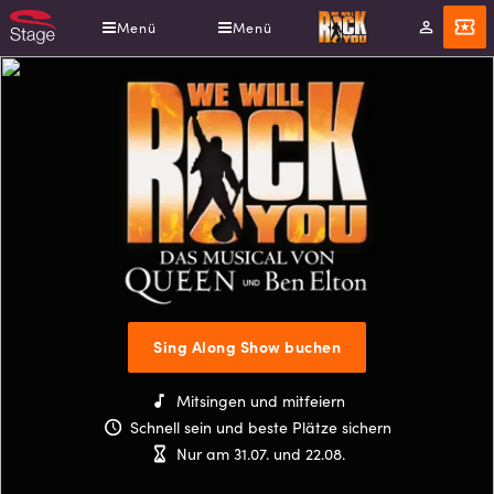
Direkt
Menü
Menü
Mein
Angebot
zum
Konto
Inhalt
WE
Sing Along Show buchen
WILL
ROCK
Mitsingen und mitfeiern
YOU
Schnell sein und beste Plätze sichern
Nur am 31.07. und 22.08.