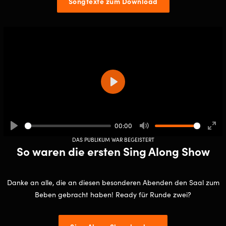
Songtexte zum Download
Play
00:00
Play
Mute
Ente
DAS PUBLIKUM WAR BEGEISTERT
full
So waren die ersten Sing Along Show
Danke an alle, die an diesen besonderen Abenden den Saal zum
Beben gebracht haben! Ready für Runde zwei?