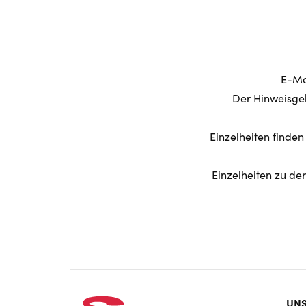
E-Ma
Der Hinweisgeb
Einzelheiten finde
Einzelheiten zu d
Foo
UNS