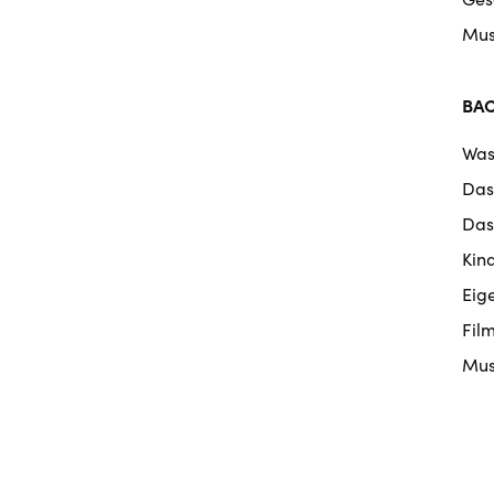
Mus
BA
Was
Das
Das
Kin
Eig
Fil
Mus