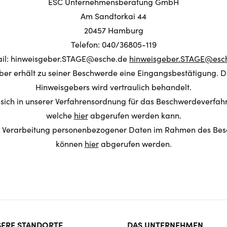
ESC Unternehmensberatung GmbH
Am Sandtorkai 44
20457 Hamburg
Telefon: 040/36805-119
il: hinweisgeber.STAGE@esche.de
hinweisgeber.STAGE@esc
er erhält zu seiner Beschwerde eine Eingangsbestätigung. Di
Hinweisgebers wird vertraulich behandelt.
n sich in unserer Verfahrensordnung für das Beschwerdeverfa
welche
hier
abgerufen werden kann.
er Verarbeitung personenbezogener Daten im Rahmen des Be
können
hier
abgerufen werden.
ter
ERE STANDORTE
DAS UNTERNEHMEN