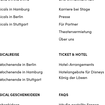
rmat
icals in Hamburg
Karriere bei Stage
igation
cals in Berlin
Presse
cals in Stuttgart
Für Partner
Theatervermietung
Über uns
ICALREISE
TICKET & HOTEL
 Wochenende in Berlin
Hotel-Arrangements
 Wochenende in Hamburg
Hotelangebote für Disneys
König der Löwen
 Wochenende in Stuttgart
ICAL GESCHENKIDEEN
FAQS
chenkideen
Häufig gestellte Fragen