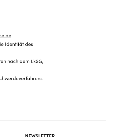
he.de
e Identität des
hren nach dem LkSG,
schwerdeverfahrens
NEWSLETTER