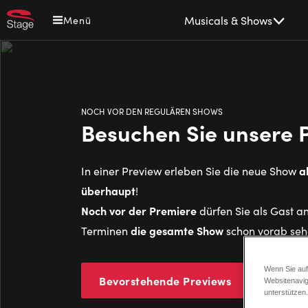
Direkt
Main
Musicals & Shows
Menü
zum
navigation
Inhalt
NOCH VOR DEN REGULÄREN SHOWS
Besuchen Sie unsere 
a
In einer Preview erleben Sie die neue Show
überhaupt
!
Noch vor der Premiere
dürfen Sie als Gast a
die gesamte Show
Terminen
schon vorab se
Wenn Sie auf
Bevorstehende Previews
Was sin
Websitenavig
unterstützen