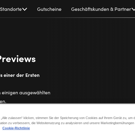
Standorte
Gutscheine
Geschäftskunden & Partner
Previews
ls einer der Ersten
n einigen ausgewählten
hen.
 „Alle zulassen“ klicken, stimmen Sie der Speicherung von Cookies auf Ihrem Gerät zu, um d
d Previews?
ation zu verbessern, die Websitenutzung zu analysieren und unsere Marketingbemühungen
.
Cookie-Richtlinie