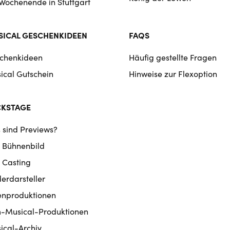
 Wochenende in Stuttgart
ICAL GESCHENKIDEEN
FAQS
chenkideen
Häufig gestellte Fragen
ical Gutschein
Hinweise zur Flexoption
CKSTAGE
 sind Previews?
 Bühnenbild
 Casting
derdarsteller
enproduktionen
m-Musical-Produktionen
ical-Archiv