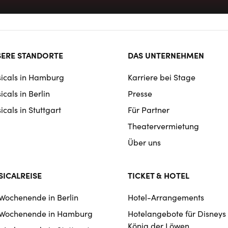
ter
ERE STANDORTE
DAS UNTERNEHMEN
rmat
icals in Hamburg
Karriere bei Stage
igation
cals in Berlin
Presse
cals in Stuttgart
Für Partner
Theatervermietung
Über uns
ICALREISE
TICKET & HOTEL
 Wochenende in Berlin
Hotel-Arrangements
 Wochenende in Hamburg
Hotelangebote für Disneys
König der Löwen