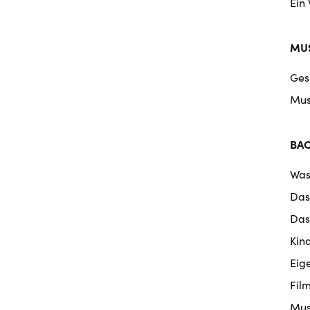
Ein
MUS
Ges
Mus
BA
Was
Das
Das
Kin
Eig
Fil
Mus