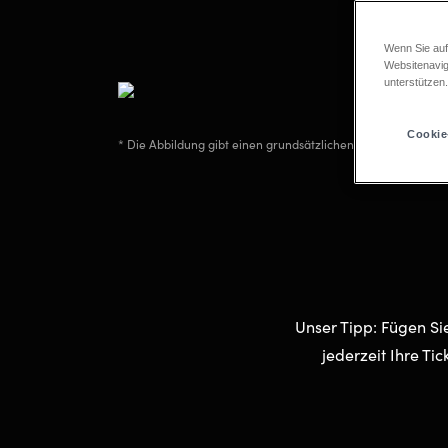
PRE
Ab 1
Wenn Sie auf
Websitenavig
unterstützen
Cookie
* Die Abbildung gibt einen grundsätzlichen räumlichen Eind
Unser Tipp: Fügen Sie
jederzeit Ihre Ti