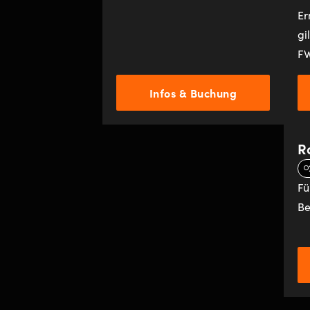
Er
gi
F
Infos & Buchung
R
Fü
Be