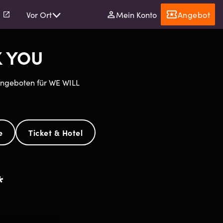
l
Vor Ort
Mein Konto
Angebot
K YOU
zangeboten für WE WILL
e
Ticket & Hotel
*