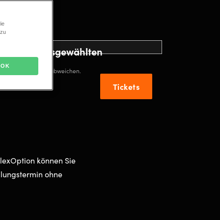
4
6,99€
ie
 zu
ck von der ausgewählten
OK
hlten Veranstaltung abweichen.
Tickets
 FlexOption können Sie
ellungstermin ohne