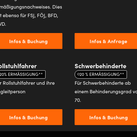
mäßigungsnachweises. Dies
lt ebenso für FSJ, FÖJ, BFD,
WD.
Infos & Buchung
Infos & Anfrage
ollstuhlfahrer
Schwerbehinderte
20% ERMÄSSIGUNG**
20 % ERMÄSSIGUNG**
r Rollstuhlfahrer und ihre
Für Schwerbehinderte ab
gleitperson
einem Behinderungsgrad v
70.
Infos & Buchung
Infos & Buchung