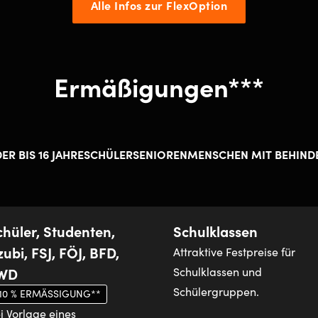
Alle Infos zur FlexOption
Ermäßigungen***
ER BIS 16 JAHRE
SCHÜLER
SENIOREN
MENSCHEN MIT BEHIN
hü­ler, Stu­den­ten,
Schulklassen
ubi, FSJ, FÖJ, BFD,
Attraktive Festpreise für
WD
Schulklassen und
Schülergruppen.
10 % ERMÄSSIGUNG**
i Vorlage eines