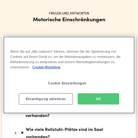
FRAGEN UND ANTWORTEN
Motorische Einschränkungen
Ist der Zugang zum Gebäude barrierefrei?
Wenn Sie auf „Alle zulassen“ klicken, stimmen Sie der Speicherung von
Cookies auf Ihrem Gerät zu, um die Websitenavigation zu verbessern, die
Websitenutzung zu analysieren und unsere Marketingbemühungen zu
Ist der Zugang zum Theatersaal und den
unterstützen.
Cookie-Richtlinie
Plätzen barrierefrei?
Cookie-Einstellungen
Darf ich meinen Rollator mit in den Saal
nehmen?
Einwilligung ablehnen
OK
Sind rollstuhlgerechte Toiletten im Theater
vorhanden?
Wie viele Rollstuhl-Plätze sind im Saal
vorhanden?