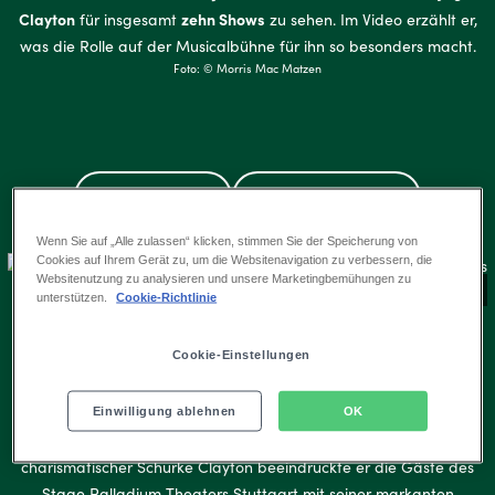
Clayton
zehn Shows
für insgesamt
zu sehen. Im Video erzählt er,
was die Rolle auf der Musicalbühne für ihn so besonders macht.
Foto: © Morris Mac Matzen
Musicaldebüt
Über Richy Müller
Wenn Sie auf „Alle zulassen“ klicken, stimmen Sie der Speicherung von
Cookies auf Ihrem Gerät zu, um die Websitenavigation zu verbessern, die
Websitenutzung zu analysieren und unsere Marketingbemühungen zu
© Jan Potente
unterstützen.
Cookie-Richtlinie
Richy Müller als Bösewicht Clayton in Disneys Musical TARZAN.
Musicaldebüt in Stuttgart sorgte bereits für
Cookie-Einstellungen
Standing Ovations
Einwilligung ablehnen
OK
Richy Müller
Im Juni 2025 feierte
sein Musicaldebüt: Als
charismatischer Schurke Clayton beeindruckte er die Gäste des
Stage Palladium Theaters Stuttgart mit seiner markanten