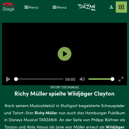
Direkt
Menü
Menü
Mein
Angebot
zum
Konto
Inhalt
Play
00:00
Play
Mute
Ente
TATORT DSCHUNGEL
full
Richy Müller spielte Wildjäger Clayton
Nach seinem Musicaldebüt in Stuttgart begeisterte Schauspieler
Richy Mülle
und Tatort-Star
r nun auch das Hamburger Publikum
in Disneys Musical TARZAN®. An der Seite von Philipp Büttner als
Wildjäger
Tarzan und Abla Alaoui als Jane war Müller erneut als