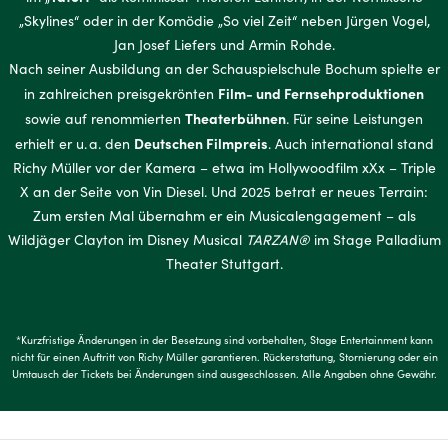
„Skylines“ oder in der Komödie „So viel Zeit“ neben Jürgen Vogel,
Jan Josef Liefers und Armin Rohde.
Nach seiner Ausbildung an der Schauspielschule Bochum spielte er
Film- und Fernsehproduktionen
in zahlreichen preisgekrönten
Theaterbühnen
sowie auf renommierten
. Für seine Leistungen
Deutschen Filmpreis
erhielt er u. a. den
. Auch international stand
Richy Müller vor der Kamera – etwa im Hollywoodfilm xXx – Triple
X an der Seite von Vin Diesel. Und 2025 betrat er neues Terrain:
Zum ersten Mal übernahm er ein Musicalengagement – als
Wildjäger Clayton im Disney Musical
TARZAN®
im Stage Palladium
Theater Stuttgart.
*Kurzfristige Änderungen in der Besetzung sind vorbehalten, Stage Entertainment kann
nicht für einen Auftritt von Richy Müller garantieren. Rückerstattung, Stornierung oder ein
Umtausch der Tickets bei Änderungen sind ausgeschlossen. Alle Angaben ohne Gewähr.