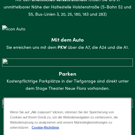
unmittelbarer Nähe der Haltestelle Holstenstraße (S-Bahn S2 und
S5, Bus-Linien 3, 20, 25, 180, 183 und 283)
Mit dem Auto
PKW
Sie erreichen uns mit dem
über die A7, die A24 und die A1.
Parken
Kostenpflichtige Parkplätze in der Tiefgarage sind direkt unter
dem Stage Theater Neue Flora vorhanden.
Wenn Sie auf „Alle zulassen“ klicken, stimmen Sie der Speicherung von
Mit dem Reisebus
Cookies auf Ihrem Gerät zu, um die Websitenavigation zu verbessern, die
Kostenpflichtige Busparkplätze am Holstenplatz sind vorhanden.
Websitenutzung zu analysieren und unsere Marketingbemühungen zu
unterstützen.
Cookie-Richtlinie