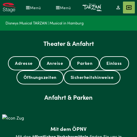
Direkt
Menü
Menü
Mein
Angebot
zum
Konto
Inhalt
Pfadnavigation
Disneys Musical TARZAN | Musical in Hamburg
Theater & Anfahrt
Adresse
Anreise
Parken
Einlass
Öffnungszeiten
Sicherheitshinweise
Anfahrt & Parken
Mit dem ÖPNV
öffentlichen Verkehrsmitteln
Mit den
finden Sie uns in