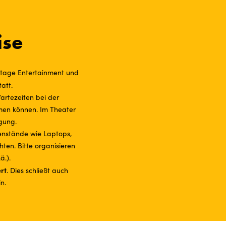
ise
i Stage Entertainment und
att.
Wartezeiten bei der
hmen können. Im Theater
gung.
enstände wie Laptops,
ten. Bitte organisieren
ä.).
rt
. Dies schließt auch
n.