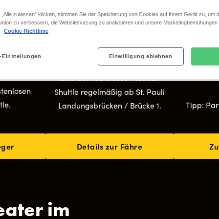
 „Alle zulassen“ klicken, stimmen Sie der Speicherung von Cookies auf Ihrem Gerät zu, um d
Fähre
Au
ation zu verbessern, die Websitenutzung zu analysieren und unsere Marketingbemühungen
.
Cookie-Richtlinie
-Bahn-Linien
Wir empfehlen die Anreise per
Sie erreich
-Bahn U3 bis
Fähre.
die A1. Das T
-Einstellungen
Einwilligung ablehnen
n dort aus
am Rohrweg
Ab 1,5 Stunden vor Showbeginn
fahrt mit der
Parken vor
fährt der kostenlose Musical-
stenlosen
Shuttle regelmäßig ab St. Pauli
le.
Tipp: Par
Landungsbrücken / Brücke 1.
eger
Details zur Fähre
Zu
eater im