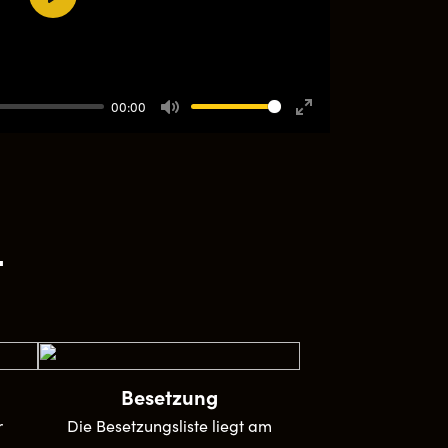
Play
00:00
Mute
Enter
fullscreen
t
Besetzung
r
Die Besetzungsliste liegt am