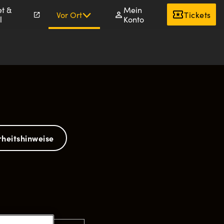
et &
Mein
Vor Ort
Tickets
l
Konto
rheitshinweise