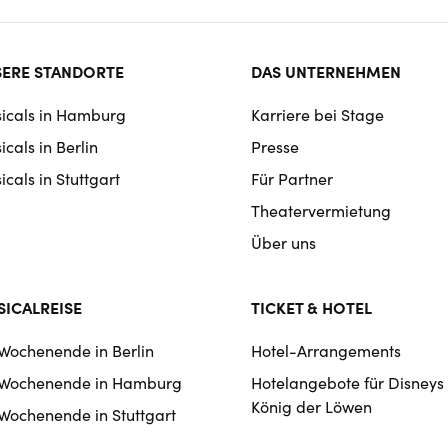
ter
ERE STANDORTE
DAS UNTERNEHMEN
rmat
icals in Hamburg
Karriere bei Stage
igation
cals in Berlin
Presse
cals in Stuttgart
Für Partner
Theatervermietung
Über uns
ICALREISE
TICKET & HOTEL
 Wochenende in Berlin
Hotel-Arrangements
 Wochenende in Hamburg
Hotelangebote für Disneys
König der Löwen
 Wochenende in Stuttgart