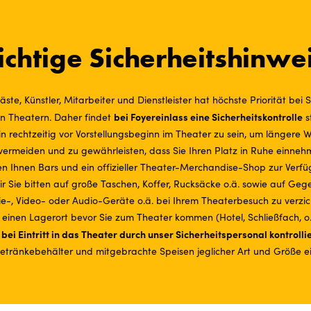
chtige Sicherheitshinwe
äste, Künstler, Mitarbeiter und Dienstleister hat höchste Priorität be
bei Foyereinlass eine Sicherheitskontrolle
en Theatern. Daher findet
st
in rechtzeitig vor Vorstellungsbeginn im Theater zu sein, um längere 
u vermeiden und zu gewährleisten, dass Sie Ihren Platz in Ruhe einne
en Ihnen Bars und ein offizieller Theater-Merchandise-Shop zur Verfü
 Sie bitten auf große Taschen, Koffer, Rucksäcke o.ä. sowie auf Geg
fie-, Video- oder Audio-Geräte o.ä. bei Ihrem Theaterbesuch zu verzich
 einen Lagerort bevor Sie zum Theater kommen (Hotel, Schließfach, o.
ei Eintritt in das Theater durch unser Sicherheitspersonal kontrollie
etränkebehälter und mitgebrachte Speisen jeglicher Art und Größe ei