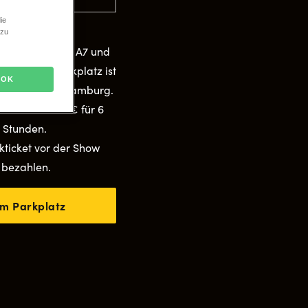
ie
to & Parken
 zu
en uns
über die A7 und
heater mit Parkplatz ist
OK
 13 in 20457 Hamburg.
 Ort kostet: 8 € für 6
Stunden.
kticket vor der Show
bezahlen.
m Parkplatz