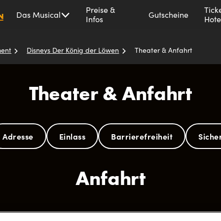
Disneys
Preise &
Tick
Das Musical
Gutscheine
Infos
Hote
Der
König
der
ment
Disneys Der König der Löwen
Theater & Anfahrt
Löwen
Theater & Anfahrt
Adresse
Einlass
Barrierefreiheit
Siche
Anfahrt