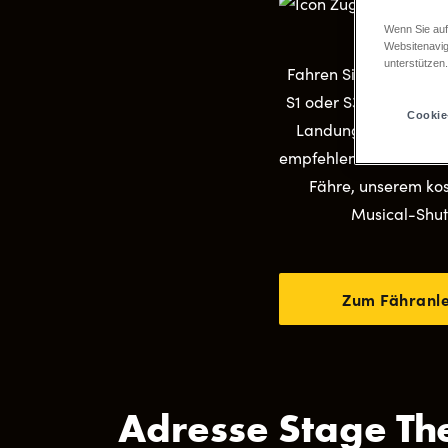
Wenn Sie auf
ÖPNV
Websitenavig
unterstützen
Fahren Sie mit den S
S1 oder S3 bzw. der U
Cookie
Landungsbrücken. Vo
empfehlen wir die Über
Fähre, unserem ko
Musical-Shutt
Zum Fähranl
Adresse Stage Th