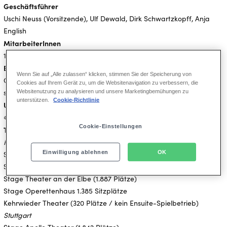
Geschäftsführer
Uschi Neuss (Vorsitzende), Ulf Dewald, Dirk Schwartzkopff, Anja
English
MitarbeiterInnen
1.500
Besucher
Wenn Sie auf „Alle zulassen“ klicken, stimmen Sie der Speicherung von
GJ 2019 3,6 Mio.
Cookies auf Ihrem Gerät zu, um die Websitenavigation zu verbessern, die
seit Gründung ca. 70 Mio.
Websitenutzung zu analysieren und unsere Marketingbemühungen zu
unterstützen.
Cookie-Richtlinie
Umsatz (GJ 19)
€ 310 Mio.
Cookie-Einstellungen
Theater
Hamburg
Einwilligung ablehnen
OK
Stage Theater im Hafen (2.030 Plätze)
Stage Theater Neue Flora (1.865 Plätze)
Stage Theater an der Elbe (1.887 Plätze)
Stage Operettenhaus 1.385 Sitzplätze
Kehrwieder Theater (320 Plätze / kein Ensuite-Spielbetrieb)
Stuttgart