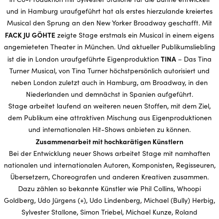
und in Hamburg uraufgeführt hat als erstes hierzulande kreiertes
Musical den Sprung an den New Yorker Broadway geschafft. Mit
FACK JU GÖHTE
zeigte Stage erstmals ein Musical in einem eigens
angemieteten Theater in München. Und aktueller Publikumsliebling
TINA
ist die in London uraufgeführte Eigenproduktion
– Das Tina
Turner Musical, von Tina Turner höchstpersönlich autorisiert und
neben London zuletzt auch in Hamburg, am Broadway, in den
Niederlanden und demnächst in Spanien aufgeführt.
Stage arbeitet laufend an weiteren neuen Stoffen, mit dem Ziel,
dem Publikum eine attraktiven Mischung aus Eigenproduktionen
und internationalen Hit-Shows anbieten zu können.
Zusammenarbeit mit hochkarätigen Künstlern
Bei der Entwicklung neuer Shows arbeitet Stage mit namhaften
nationalen und internationalen Autoren, Komponisten, Regisseuren,
Übersetzern, Choreografen und anderen Kreativen zusammen.
Dazu zählen so bekannte Künstler wie Phil Collins, Whoopi
Goldberg, Udo Jürgens (+), Udo Lindenberg, Michael (Bully) Herbig,
Sylvester Stallone, Simon Triebel, Michael Kunze, Roland