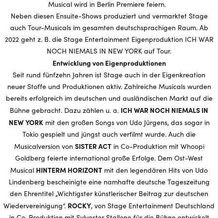
Musical wird in Berlin Premiere feiern.
Neben diesen Ensuite-Shows produziert und vermarktet Stage
auch Tour-Musicals im gesamten deutschsprachigen Raum. Ab
2022 geht z. B. die Stage Entertainment Eigenproduktion ICH WAR
NOCH NIEMALS IN NEW YORK auf Tour.
Entwicklung von Eigenproduktionen
Seit rund fünfzehn Jahren ist Stage auch in der Eigenkreation
neuer Stoffe und Produktionen aktiv. Zahlreiche Musicals wurden
bereits erfolgreich im deutschen und ausländischen Markt auf die
ICH WAR NOCH NIEMALS IN
Bühne gebracht. Dazu zählen u. a.
NEW YORK
mit den großen Songs von Udo Jürgens, das sogar in
Tokio gespielt und jüngst auch verfilmt wurde. Auch die
SISTER ACT
Musicalversion von
in Co-Produktion mit Whoopi
Goldberg feierte international große Erfolge. Dem Ost-West
HINTERM HORIZONT
Musical
mit den legendären Hits von Udo
Lindenberg bescheinigte eine namhafte deutsche Tageszeitung
den Ehrentitel „Wichtigster künstlerischer Beitrag zur deutschen
ROCKY
Wiedervereinigung“.
, von Stage Entertainment Deutschland
in Co-Produktion mit Sylvester Stallone für die Bühne entwickelt