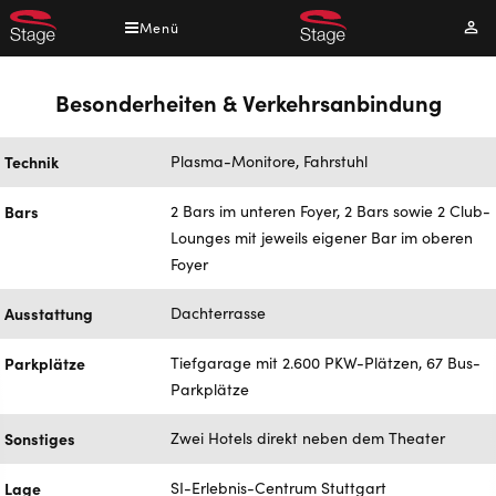
Direkt
Menü
Mei
zum
Kont
Inhalt
Besonderheiten & Verkehrsanbindung
Technik
Plasma-Monitore, Fahrstuhl
Bars
2 Bars im unteren Foyer, 2 Bars sowie 2 Club-
Lounges mit jeweils eigener Bar im oberen
Foyer
Ausstattung
Dachterrasse
Parkplätze
Tiefgarage mit 2.600 PKW-Plätzen, 67 Bus-
Parkplätze
Sonstiges
Zwei Hotels direkt neben dem Theater
Lage
SI-Erlebnis-Centrum Stuttgart