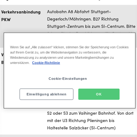
Verkehrsanbindung
Autobahn A8 Abfahrt Stuttgart-
Degerloch/Möhringen. B27 Richtung
PKW
Stuttgart-Zentrum bis zum SI-Centrum. Bitte
folgen Sie der Beschilderung 'SI-Centrum'/
Parkhaus P2 Musical.
Wenn Sie auf „Alle zulassen“ klicken, stimmen Sie der Speicherung von Cookies
auf Ihrem Gerät zu, um die Websitenavigation zu verbessern, die
Verkehrsanbindung
Stuttgart Hbf ca. 8 km entfernt. Vom
Websitenutzung zu analysieren und unsere Marketingbemühungen zu
Hauptbahnhof Stuttgart mit der U5 oder U6
Bahn
unterstützen.
Cookie-Richtlinie
zum Möhringer Bahnhof. Von dort mit der U3
Richtung Plieningen bis Haltestelle Salzäcker
Cookie-Einstellungen
(SI-Erlebnis-Centrum).
Alternativ mit den Buslinien 77, 809, 826, 827
Einwilligung ablehnen
OK
bis Haltestelle Sternhäule. Oder vom
Hauptbahnhof Stuttgart mit der S-Bahn S1,
S2 oder S3 zum Vaihinger Bahnhof. Von dort
mit der U3 Richtung Plieningen bis
Haltestelle Salzäcker (SI-Centrum)