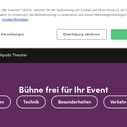
Mehr erfahren
 „Alle zulassen“ klicken, stimmen Sie der Speicherung von Cookies auf Ihrem Gerät zu, um d
ation zu verbessern, die Websitenutzung zu analysieren und unsere Marketingbemühungen
.
Cookie-Richtlinie
-Einstellungen
Einwilligung ablehnen
Apollo Theater
Bühne frei für Ihr Event
en
Technik
Besonderheiten
Verkeh