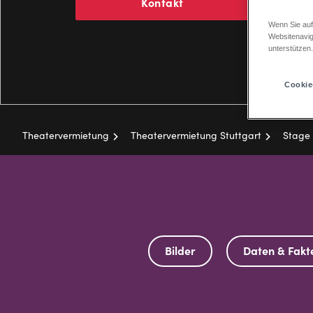
Kontakt
Wenn Sie auf
Websitenavig
unterstützen
Cookie
Theatervermietung
Theatervermietung Stuttgart
Stage 
Pfadnavigation
Bilder
Daten & Fakt