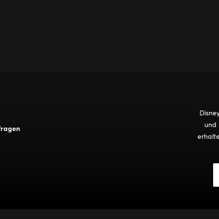
Disne
und 
fragen
erhalt