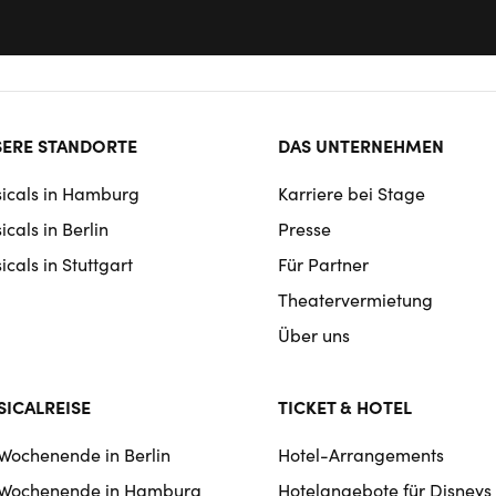
ter
ERE STANDORTE
DAS UNTERNEHMEN
rmat
icals in Hamburg
Karriere bei Stage
igation
cals in Berlin
Presse
cals in Stuttgart
Für Partner
Theatervermietung
Über uns
ICALREISE
TICKET & HOTEL
 Wochenende in Berlin
Hotel-Arrangements
 Wochenende in Hamburg
Hotelangebote für Disneys