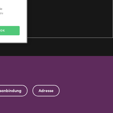
ie
 zu
OK
rsanbindung
Adresse