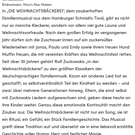
Bildnachweis: Morris Mac Matzen
In „DIE WEIHNACHTSBÄCKEREI“, dem zauberhaften
Familienmusical aus dem Hamburger Schmidts Tivoli, gibt es nicht
nur so manche Kleckerei, sondern vor allem viel gute Laune und
Weihnachtsvorfreude. Nach dem großen Erfolg im vergangenen
Jahr dürfen sich die Zuschauer:innen auf ein zuckersüßes
Wiedersehen mit Jonas, Paula und Emily sowie ihrem treuen Hund
Muffin freuen, die mit vereinten Kräften das Weihnachtsfest retten.
Seit über 30 Jahren gehört Rolf Zuckowskis „In der
Weihnachtsbäckerei“ zu den größten Klassikern der
deutschsprachigen Familienmusik. Kaum ein anderes Lied hat es
geschafft, so selbstverständlich Teil der Kindheit zu werden – und
zwar über mehrere Generationen hinweg. Eltern, die einst selbst
mit Zuckowskis Liedern aufgewachsen sind, geben diese heute an
ihre Kinder weiter. Genau diese emotionale Kontinuität macht den
Zauber aus: Die Weihnachtsbäckerei ist nicht nur ein Song, sie ist
ein Ritual, ein Gefühl, ein Stück Familiengeschichte. Das Musical
greift diese Tradition auf und übersetzt sie in eine liebevoll erzählte
Geschichte voller Humor, Herz und festlicher Magie.