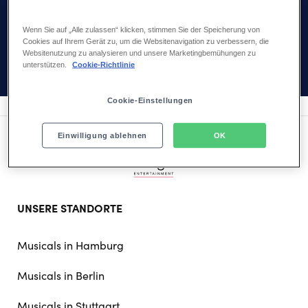
Ende selbst in große Gefahr. Nur durch den Mut und die Loyalität
Wenn Sie auf „Alle zulassen“ klicken, stimmen Sie der Speicherung von
ihrer Schwester Anna überwindet Elsa schließlich ihre Angst vor
Cookies auf Ihrem Gerät zu, um die Websitenavigation zu verbessern, die
ihren Kräften und lernt sich selbst so zu akzeptieren, wie sie ist.
Websitenutzung zu analysieren und unsere Marketingbemühungen zu
unterstützen.
Cookie-Richtlinie
Cookie-Einstellungen
Einwilligung ablehnen
OK
Footer
UNSERE STANDORTE
doormat
navigation
Musicals in Hamburg
Musicals in Berlin
Musicals in Stuttgart