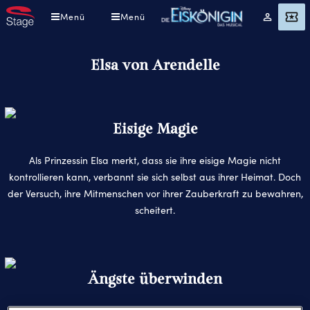
Direkt
Menü
Menü
Mein
Angebot
zum
Konto
Inhalt
Elsa von Arendelle
Eisige Magie
Als Prinzessin Elsa merkt, dass sie ihre eisige Magie nicht
kontrollieren kann, verbannt sie sich selbst aus ihrer Heimat. Doch
der Versuch, ihre Mitmenschen vor ihrer Zauberkraft zu bewahren,
scheitert.
Ängste überwinden
Elsa bringt einen ewigen Winter über ihr Königreich und gerät am