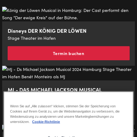
Disneys DER KÖNIG DER LÖWEN
Stage Theater im Hafen
Termin buchen
MJ - DAS MICHAEL JACKSON MUSICAL
Stage Theater an der Elbe
Wenn Sie auf „Alle zulassen“ klicken, stimmen Sie der Speicherung von
Termin buchen
Cookies auf Ihrem Gerät zu, um die Websitenavigation zu verbessern, die
Websitenutzung zu analysieren und unsere Marketingbemühungen zu
unterstützen.
Cookie-Richtlinie