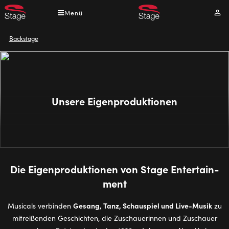
Direkt
Menü
Mei
zum
Kont
Inhalt
Pfadnavigation
Backstage
Unsere Eigenproduktionen
Die Ei­gen­pro­duk­tio­nen von Stage En­ter­tain­
ment
Gesang, Tanz, Schauspiel und Live-Musik
Musicals verbinden
zu
mitreißenden Geschichten, die Zuschauerinnen und Zuschauer