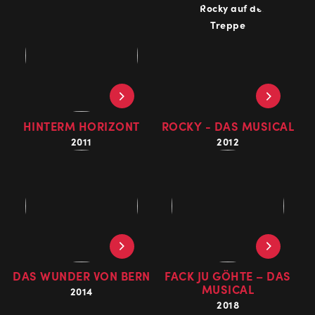
HIN­TERM HO­RI­ZONT
ROCKY - DAS MUSICAL
2011
2012
DAS WUN­DER VON BERN
FACK JU GÖHTE – DAS
MU­SI­CAL
2014
2018