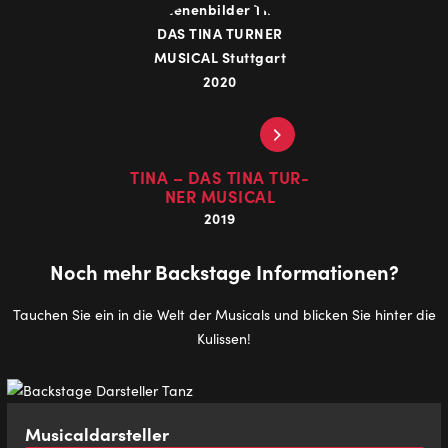
TINA – DAS TINA TUR­
NER MU­SI­CAL
2019
Noch mehr Back­stage In­for­ma­tio­nen?
Tauchen Sie ein in die Welt der Musicals und blicken Sie hinter die
Kulissen!
Mu­si­caldar­stel­ler