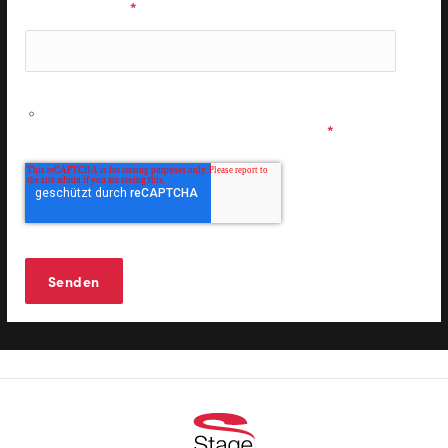
E-Mail Adresse
*
Ich möchte personalisierte Informationen zu den
Musicals & Shows der Stage Entertainment erhalten und
stimme den
Datenschutzbestimmungen
zu.
*